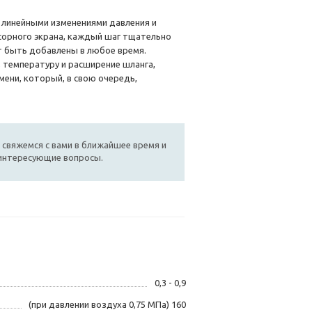
линейными изменениями давления и
сорного экрана, каждый шаг тщательно
т быть добавлены в любое время.
 температуру и расширение шланга,
мени, который, в свою очередь,
 свяжемся с вами в ближайшее время и
 интересующие вопросы.
0,3 - 0,9
(при давлении воздуха 0,75 МПа) 160