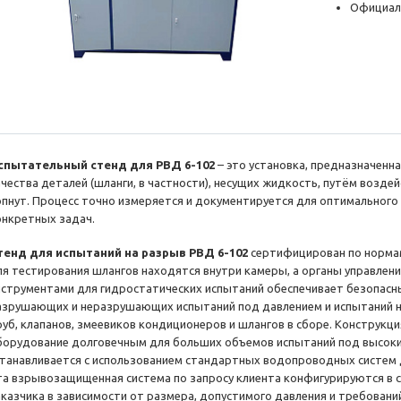
Официал
спытательный стенд для РВД 6-102
– это установка, предназначенн
ачества деталей (шланги, в частности), несущих жидкость, путём воздей
опнут. Процесс точно измеряется и документируется для оптимальног
онкретных задач.
тенд для испытаний на разрыв РВД 6-102
сертифицирован по нормам 
ля тестирования шлангов находятся внутри камеры, а органы управлени
нструментами для гидростатических испытаний обеспечивает безопас
азрушающих и неразрушающих испытаний под давлением и испытаний н
руб, клапанов, змеевиков кондиционеров и шлангов в сборе. Конструкц
борудование долговечным для больших объемов испытаний под высоки
станавливается с использованием стандартных водопроводных систем 
та взрывозащищенная система по запросу клиента конфигурируются в 
аказчика в зависимости от размера, допустимого давления и требовани