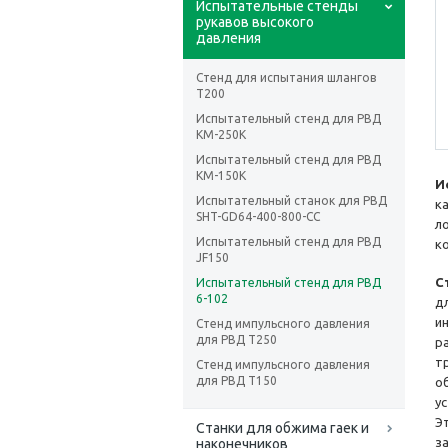
Испытательные стенды
рукавов высокого
давления
Стенд для испытания шлангов
T200
Испытательный стенд для РВД
KM-250K
Испытательный стенд для РВД
KM-150K
И
Испытательный станок для РВД
к
SHT-GD64-400-800-CC
л
Испытательный стенд для РВД
к
JF150
С
Испытательный стенд для РВД
6-102
д
и
Стенд импульсного давления
для РВД T250
р
т
Стенд импульсного давления
для РВД T150
о
у
Э
Станки для обжима гаек и
з
наконечников