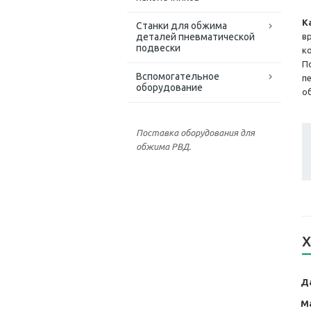
К
Станки для обжима
деталей пневматической
в
подвески
к
П
Вспомогательное
п
оборудование
о
Поставка оборудования для
обжима РВД.
Х
Да
М