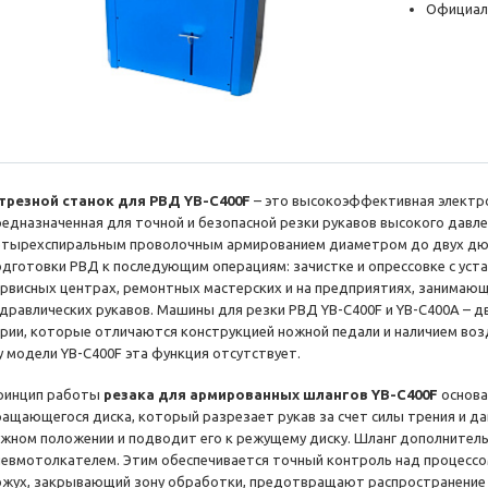
Официал
трезной станок для РВД YB-C400F
– это высокоэффективная электр
редназначенная для точной и безопасной резки рукавов высокого давлен
етырехспиральным проволочным армированием диаметром до двух дюй
одготовки РВД к последующим операциям: зачистке и опрессовке с уст
ервисных центрах, ремонтных мастерских и на предприятиях, занимающ
идравлических рукавов. Машины для резки РВД YB-C400F и YB-C400A – 
ерии, которые отличаются конструкцией ножной педали и наличием во
 у модели YB-C400F эта функция отсутствует.
ринцип работы
резака для армированных шлангов YB-C400F
основа
ращающегося диска, который разрезает рукав за счет силы трения и д
ужном положении и подводит его к режущему диску. Шланг дополнител
невмотолкателем. Этим обеспечивается точный контроль над процессо
ожух, закрывающий зону обработки, предотвращают распространение