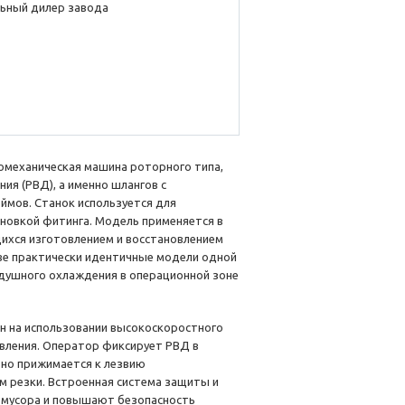
ьный дилер завода
омеханическая машина роторного типа,
ия (РВД), а именно шлангов с
мов. Станок используется для
ановкой фитинга. Модель применяется в
ихся изготовлением и восстановлением
две практически идентичные модели одной
здушного охлаждения в операционной зоне
н на использовании высокоскоростного
авления. Оператор фиксирует РВД в
ьно прижимается к лезвию
м резки. Встроенная система защиты и
 мусора и повышают безопасность