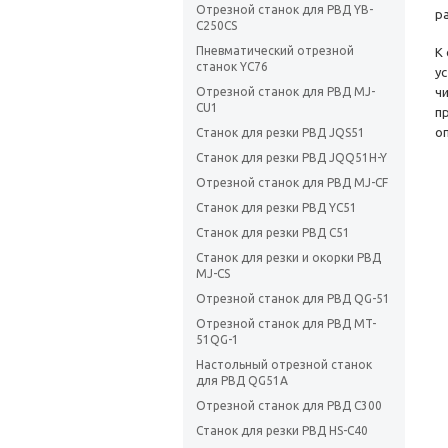
Отрезной станок для РВД YB-
р
C250CS
Пневматический отрезной
К
станок YC76
у
Отрезной станок для РВД MJ-
ч
CU1
п
о
Станок для резки РВД JQS51
Станок для резки РВД JQQ51H-Y
Отрезной станок для РВД MJ-CF
Станок для резки РВД YC51
Станок для резки РВД C51
Станок для резки и окорки РВД
MJ-CS
Отрезной станок для РВД QG-51
Отрезной станок для РВД MT-
51QG-1
Настольный отрезной cтанок
для РВД QG51A
Отрезной станок для РВД С300
Станок для резки РВД HS-C40