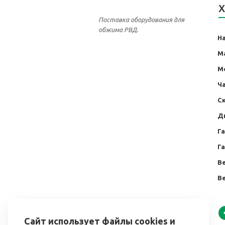
Х
Поставка оборудования для
обжима РВД.
Н
М
М
Ча
С
Ди
Г
Г
Ве
Ве
Сайт использует файлы cookies и