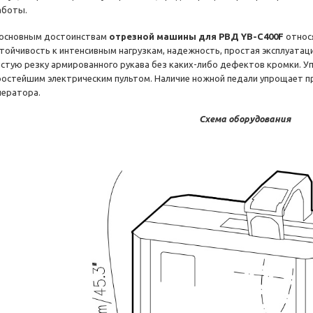
аботы.
 основным достоинствам
отрезной машины для РВД YB-C400F
относя
стойчивость к интенсивным нагрузкам, надежность, простая эксплуатац
истую резку армированного рукава без каких-либо дефектов кромки. 
ростейшим электрическим пультом. Наличие ножной педали упрощает п
ператора.
Схема оборудования