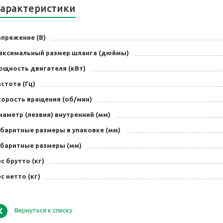
арактеристики
апряжение (В)
аксимальный размер шланга (дюймы)
ощность двигателя (кВт)
стота (Гц)
корость вращения (об/мин)
аметр (лезвия) внутренний (мм)
абаритные размеры в упаковке (мм)
абаритные размеры (мм)
с брутто (кг)
с нетто (кг)
Вернуться к списку