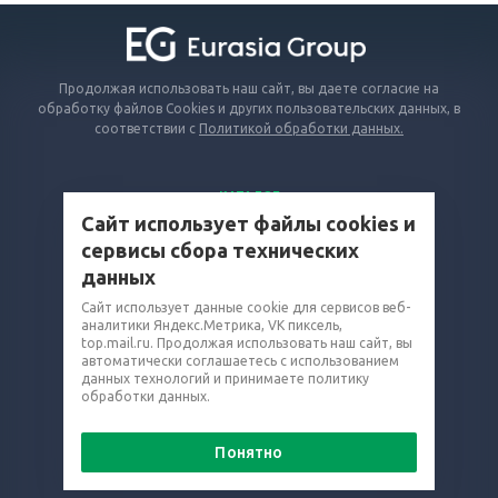
Продолжая использовать наш сайт, вы даете согласие на
обработку файлов Cookies и других пользовательских данных, в
соответствии с
Политикой обработки данных.
КАТАЛОГ
Сайт использует файлы cookies и
ВОПРОСЫ И ОТВЕТЫ
сервисы сбора технических
КОМПАНИЯ
данных
КОНТАКТЫ
Сайт использует данные cookie для сервисов веб-
8 (800) 302-16-74
аналитики Яндекс.Метрика, VK пиксель,
top.mail.ru. Продолжая использовать наш сайт, вы
rvd@eq-mail.ru
автоматически соглашаетесь с использованием
данных технологий и принимаете политику
обработки данных.
Понятно
© 2026 Все права защищены.