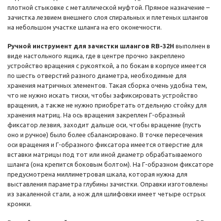
плотной стыковке с металлической муфтой. Прямое назначение –
зачистка лезвием внешнего слоя спиральных и плетеных шлангов
на небольшом участке шланга на его оконечности.
Ручной инструмент для зачистки шлангов RB-32H
выполнен в
виде настольного ящика, где в центре прочно закреплено
устройство вращения с рукояткой, а по бокам в корпусе имеется
по шесть отверстий разного диаметра, необходимые для
хранения матричных элементов. Такая сборка очень удобна тем,
что не нужно искать тиски, чтобы зафиксировать устройство
вращения, а также не нужно приобретать отдельную стойку для
хранения матриц. На ось вращения закреплен Г-образный
фиксатор лезвия, заходит дальше оси, чтобы вращение (пусть
оно и ручное) было более сбалансировано. В точке пересечения
оси вращения и Г-образного фиксатора имеется отверстие для
вставки матрицы под тот или иной диаметр обрабатываемого
шланга (она крепится боковым болтом). На Г-образном фиксаторе
предусмотрена миллиметровая шкала, которая нужна для
выставления параметра глубины зачистки. Оправки изготовлены
из закаленной стали, а нож для шлифовки имеет четыре острых
кромки.