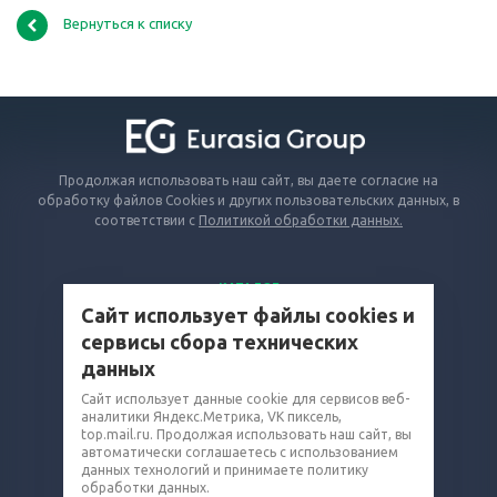
Вернуться к списку
Продолжая использовать наш сайт, вы даете согласие на
обработку файлов Cookies и других пользовательских данных, в
соответствии с
Политикой обработки данных.
КАТАЛОГ
Сайт использует файлы cookies и
ВОПРОСЫ И ОТВЕТЫ
сервисы сбора технических
КОМПАНИЯ
данных
КОНТАКТЫ
Сайт использует данные cookie для сервисов веб-
8 (800) 302-16-74
аналитики Яндекс.Метрика, VK пиксель,
top.mail.ru. Продолжая использовать наш сайт, вы
rvd@eq-mail.ru
автоматически соглашаетесь с использованием
данных технологий и принимаете политику
обработки данных.