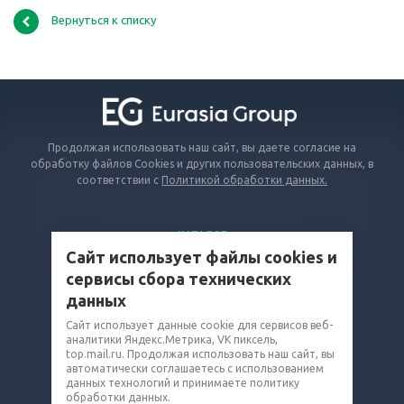
Вернуться к списку
Продолжая использовать наш сайт, вы даете согласие на
обработку файлов Cookies и других пользовательских данных, в
соответствии с
Политикой обработки данных.
КАТАЛОГ
Сайт использует файлы cookies и
ВОПРОСЫ И ОТВЕТЫ
сервисы сбора технических
КОМПАНИЯ
данных
КОНТАКТЫ
Сайт использует данные cookie для сервисов веб-
8 (800) 302-16-74
аналитики Яндекс.Метрика, VK пиксель,
top.mail.ru. Продолжая использовать наш сайт, вы
rvd@eq-mail.ru
автоматически соглашаетесь с использованием
данных технологий и принимаете политику
обработки данных.