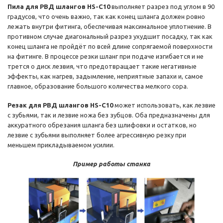
Пила для РВД шлангов HS-C10
выполняет разрез под углом в 90
градусов, что очень важно, так как конец шланга должен ровно
лежать внутри фитинга, обеспечивая максимальное уплотнение. В
противном случае диагональный разрез ухудшит посадку, так как
конец шланга не пройдёт по всей длине сопрягаемой поверхности
на фитинге. В процессе резки шланг при подаче изгибается и не
трется о диск лезвия, что предотвращает такие негативные
эффекты, как нагрев, задымление, неприятные запахи и, самое
главное, образование большого количества мелкого сора.
Резак для РВД шлангов HS-C10
может использовать, как лезвие
с зубьями, так и лезвие ножа без зубцов. Оба предназначены для
аккуратного обрезания шланга без шлифовки и остатков, но
лезвие с зубьями выполняет более агрессивную резку при
меньшем прикладываемом усилии.
Пример работы станка