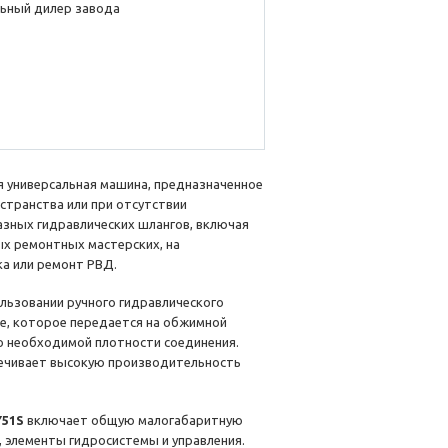
ьный дилер завода
я универсальная машина, предназначенное
странства или при отсутствии
азных гидравлических шлангов, включая
ых ремонтных мастерских, на
ка или ремонт РВД.
ользовании ручного гидравлического
ме, которое передается на обжимной
до необходимой плотности соединения.
печивает высокую производительность
Y51S
включает общую малогабаритную
 элементы гидросистемы и управления.