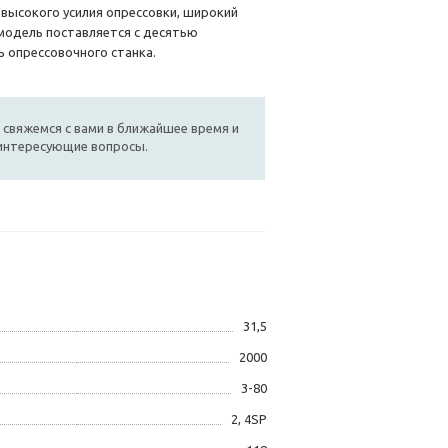
 высокого усилия опрессовки, широкий
 модель поставляется с десятью
 опрессовочного станка.
 свяжемся с вами в ближайшее время и
 интересующие вопросы.
31,5
2000
3-80
2, 4SP