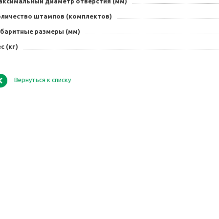
аксимальный диаметр отверстия (мм)
оличество штампов (комплектов)
абаритные размеры (мм)
с (кг)
Вернуться к списку