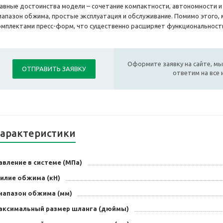
лавные достоинства модели – сочетание компактности, автономности и
иапазон обжима, простые эксплуатация и обслуживание. Помимо этого,
омплектами пресс-форм, что существенно расширяет функциональность
Оформите заявку на сайте, мы
ОТПРАВИТЬ ЗАЯВКУ
ответим на все
арактеристики
вление в системе (МПа)
силие обжима (кН)
иапазон обжима (мм)
аксимальный размер шланга (дюймы)