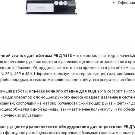
Официал
учной станок для обжима РВД Y51S
– это компактная гидравлическа
ля опрессовки рукавов высокого давления в условиях ограниченного про
лектроснабжения. Оборудование этого типа применяется для обжима р
SN, 2SN, 4SP и 4SH. Широко используется в сервисных центрах, мобильн
тройплощадках, в сельском хозяйстве, где требуется оперативная сбор
ринцип работы
опрессовочного станка для РВД Y51S
состоит в исп
ривода: оператор с помощью ручного насоса создает давление в систе
еханизм, состоящий из матриц (кулачков), сжимающих рукав и фитинг 
роцесс обжатия одной единицы занимает менее полуминуты, что обес
ри ручной эксплуатации.
онструкция
гидравлического оборудования для опрессовки РВД 
латформу, где размещены высокопрочная обжимная головка, манометр,