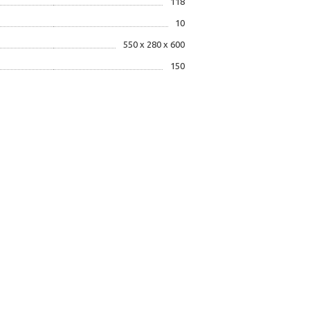
118
10
550 х 280 х 600
150