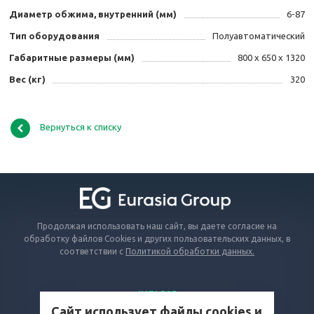
Диаметр обжима, внутренний (мм)
6-87
Тип оборудования
Полуавтоматический
Габаритные размеры (мм)
800 х 650 х 1320
Вес (кг)
320
Вернуться к списку
Продолжая использовать наш сайт, вы даете согласие на
обработку файлов Cookies и других пользовательских данных, в
соответствии с
Политикой обработки данных.
КАТАЛОГ
Сайт использует файлы cookies и
ВОПРОСЫ И ОТВЕТЫ