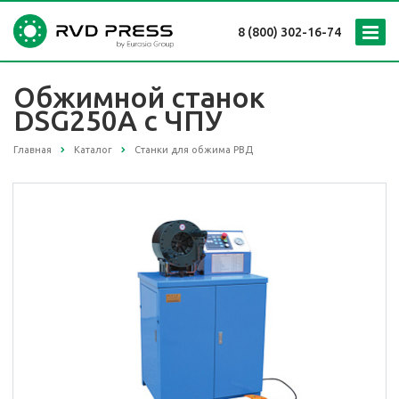
8 (800) 302-16-74
Обжимной станок
DSG250A с ЧПУ
Главная
Каталог
Станки для обжима РВД