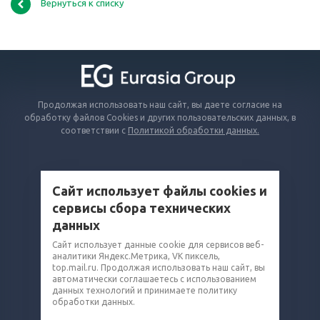
Вернуться к списку
Продолжая использовать наш сайт, вы даете согласие на
обработку файлов Cookies и других пользовательских данных, в
соответствии с
Политикой обработки данных.
КАТАЛОГ
Сайт использует файлы cookies и
ВОПРОСЫ И ОТВЕТЫ
сервисы сбора технических
КОМПАНИЯ
данных
КОНТАКТЫ
Сайт использует данные cookie для сервисов веб-
8 (800) 302-16-74
аналитики Яндекс.Метрика, VK пиксель,
top.mail.ru. Продолжая использовать наш сайт, вы
rvd@eq-mail.ru
автоматически соглашаетесь с использованием
данных технологий и принимаете политику
обработки данных.